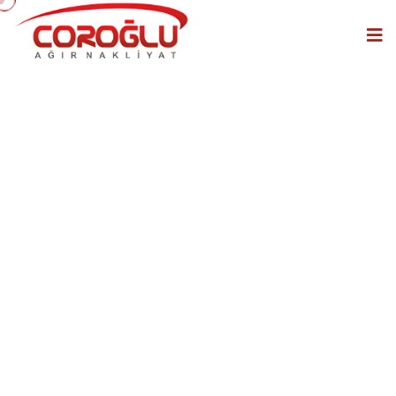
İş Makinesi ve Şantiye
Ekipmanları
Taşımacılığı