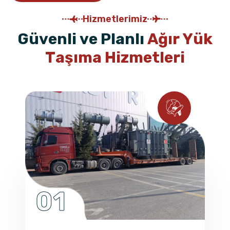
Hizmetlerimiz
G
ü
v
e
n
l
i
v
e
P
l
a
n
l
ı
A
ğ
ı
r
Y
ü
k
T
a
ş
ı
m
a
H
i
z
m
e
t
l
e
r
i
01