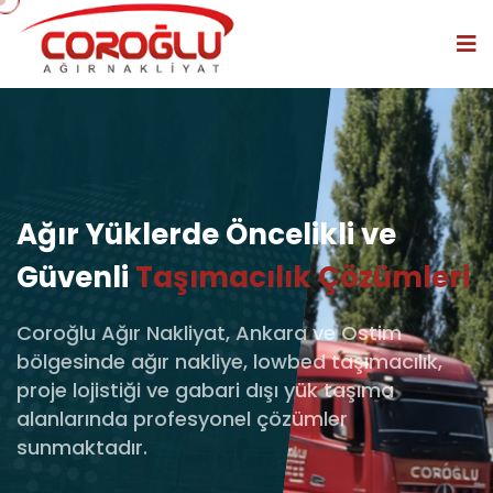
Ağır Yüklerde
Öncelikli ve
Güvenli
Taşımacılık
Çözümleri
Coroğlu Ağır Nakliyat, Ankara ve Ostim
bölgesinde ağır nakliye,
lowbed taşımacılık,
proje lojistiği ve gabari dışı yük taşıma
alanlarında
profesyonel çözümler
sunmaktadır.