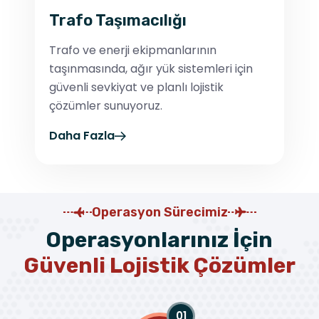
Trafo Taşımacılığı
Trafo ve enerji ekipmanlarının
taşınmasında, ağır yük sistemleri için
güvenli sevkiyat ve planlı lojistik
çözümler sunuyoruz.
Daha Fazla
Operasyon Sürecimiz
O
p
e
r
a
s
y
o
n
l
a
r
ı
n
ı
z
İ
ç
i
n
G
ü
v
e
n
l
i
L
o
j
i
s
t
i
k
Ç
ö
z
ü
m
l
e
r