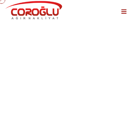
endistüriyel makine
taşıma