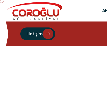
A
İletişim
savunma sanyi